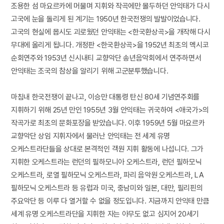
조용한 섬 마요르카에 머물며 지휘와 작곡에만 몰두하던 안익태가 다시
고국에 눈을 돌리게 된 계기는 1950년 한국전쟁의 발발이었습니다.
고국의 현실에 몹시도 괴로웠던 안익태는 <한국환상곡>을 개작해 다시
무대에 올리게 됩니다. 개정판 <한국환상곡>을 1952년 최초의 멕시코
순회연주와 1953년 신시내티 교향악단 송년음악회에서 연주하면서
안익태는 조국의 참상을 알리기 위해 고군분투했습니다.
마침내 한국전쟁이 끝나고, 이승만 대통령 탄신 80세 기념연주회를
지휘하기 위해 25년 만인 1955년 3월 안익태는 귀국하여 <애국가>의
작곡가로 최초의 문화포장을 받았습니다. 이후 1959년 5월 마요르카
교향악단 상임 지휘자에서 물러난 안익태는 전 세계 유명
오케스트라단들을 상대로 본격적인 객원 지휘 활동에 나섭니다. 그가
지휘한 오케스트라는 런던의 필하모니아 오케스트라, 런던 필하모닉
오케스트라, 로열 필하모닉 오케스트라, 파리 음악원 오케스트라, LA
필하모닉 오케스트라 등 유럽과 미국, 중남미와 일본, 대만, 필리핀의
주요악단 등 이루 다 열거할 수 없을 정도입니다. 지금까지 안익태 만큼
세계 유명 오케스트라단을 지휘한 자는 아무도 없고 심지어 20세기