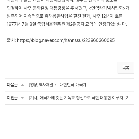
죽음에 수많은 사람이 애통해했습니다. 정부는 안익태의 공로를
인정하여 사후 문화훈장 대통령장을 추서했고, <안익태기념사업회>가
발족되어 지속적으로 유해봉환사업을 펼친 결과, 사후 12년이 흐른
1977년 7월 8일 국립서울현충원 제2유공자 묘역에 안장되었습니다.
출처:
https://blog.naver.com/hahnssu/223860360095
목록
다음글
[영상]역사채널e - 대한민국 애국가
이전글
[기사] 애국가에 깃든 기독교 정신으로 국민 대통합 이루자 (2025.05.08)