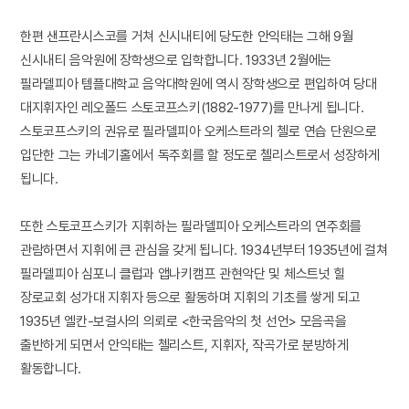
한편 샌프란시스코를 거쳐 신시내티에 당도한 안익태는 그해 9월
신시내티 음악원에 장학생으로 입학합니다. 1933년 2월에는
필라델피아 템플대학교 음악대학원에 역시 장학생으로 편입하여 당대
대지휘자인 레오폴드 스토코프스키(1882-1977)를 만나게 됩니다.
스토코프스키의 권유로 필라델피아 오케스트라의 첼로 연습 단원으로
입단한 그는 카네기홀에서 독주회를 할 정도로 첼리스트로서 성장하게
됩니다.
또한 스토코프스키가 지휘하는 필라델피아 오케스트라의 연주회를
관람하면서 지휘에 큰 관심을 갖게 됩니다. 1934년부터 1935년에 걸쳐
필라델피아 심포니 클럽과 앱나키캠프 관현악단 및 체스트넛 힐
장로교회 성가대 지휘자 등으로 활동하며 지휘의 기초를 쌓게 되고
1935년 엘칸-보걸사의 의뢰로 <한국음악의 첫 선언> 모음곡을
출반하게 되면서 안익태는 첼리스트, 지휘자, 작곡가로 분방하게
활동합니다.