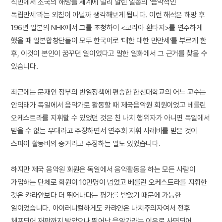
식민에서 조국의 해방을 세계에 널리 알린 일종의 ‘음악적인
독립만세’라는 외침이 아닐까 생각해보게 됩니다. 이런 해석은 해방 후
196년 일본의 NHK에서 그를 초청하여 <코리아 환타지>를 연주하게
했을 때 일본합창단들이 모두 한국어로 ‘대한 대한 만만세‘를 부르게 한
후, 이것이 본인이 꿈꾸던 일이었다고 말한 일화에서 그 근거를 찾을 수
있습니다.
최근에는 문재인 정부의 반일정책에 편승한 한신대학교의 어느 교수는
안익태가 독일에서 음악가로 활동할 때 제국음악원 회원이었고 베를린
오케스트라를 지휘할 수 있었던 것은 친 나치 행위자가 아니면 독일에서
받을 수 없는 우대라고 주장하면서 연주회 지휘 사례비를 받은 것이
스파이 활동비의 증거라고 주장하는 일도 있었습니다.
하지만 제국 음악원 회원은 독일에서 음악활동을 하는 모든 사람이
가입하는 단체로 회원이 10만명이 넘었고 베를린 오케스트라를 지휘한
것은 캬라얀보다 더 뛰어나다는 평가를 받았기 때문에 가능한
일이었습니다. 아이러니컬하게도 카랴얀은 나치주의자여서 전후
체포되어 재판까지 받았으나 뛰어난 음악가라는 이유로 사면되어