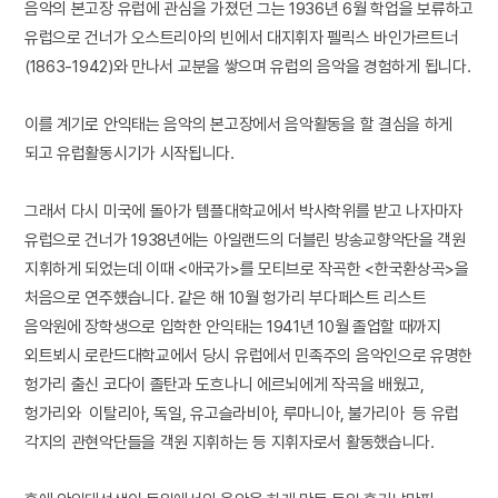
음악의 본고장 유럽에 관심을 가졌던 그는 1936년 6월 학업을 보류하고
유럽으로 건너가 오스트리아의 빈에서 대지휘자 펠릭스 바인가르트너
(1863-1942)와 만나서 교분을 쌓으며 유럽의 음악을 경험하게 됩니다.
이를 계기로 안익태는 음악의 본고장에서 음악활동을 할 결심을 하게
되고 유럽활동시기가 시작됩니다.
그래서 다시 미국에 돌아가 템플대학교에서 박사학위를 받고 나자마자
유럽으로 건너가 1938년에는 아일랜드의 더블린 방송교향악단을 객원
지휘하게 되었는데 이때 <애국가>를 모티브로 작곡한 <한국환상곡>을
처음으로 연주헀습니다. 같은 해 10월 헝가리 부다페스트 리스트
음악원에 장학생으로 입학한 안익태는 1941년 10월 졸업할 때까지
외트뵈시 로란드대학교에서 당시 유럽에서 민족주의 음악인으로 유명한
헝가리 출신 코다이 졸탄과 도흐나니 에르뇌에게 작곡을 배웠고,
헝가리와 이탈리아, 독일, 유고슬라비아, 루마니아, 불가리아 등 유럽
각지의 관현악단들을 객원 지휘하는 등 지휘자로서 활동했습니다.