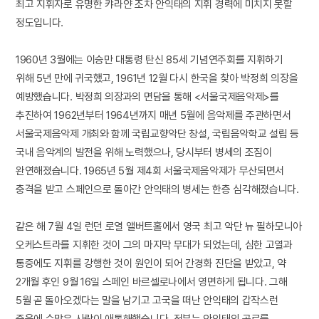
최고 지휘자로 유명한 캬라얀 조차 안익태의 지휘 경력에 미치지 못할
정도입니다.
1960년 3월에는 이승만 대통령 탄신 85세 기념연주회를 지휘하기
위해 5년 만에 귀국했고, 1961년 12월 다시 한국을 찾아 박정희 의장을
예방했습니다. 박정희 의장과의 면담을 통해 <서울국제음악제>를
추진하여 1962년부터 1964년까지 매년 5월에 음악제를 주관하면서
서울국제음악제 개최와 함께 국립교향악단 창설, 국립음악학교 설립 등
국내 음악계의 발전을 위해 노력했으나, 당시부터 병세의 조짐이
완연해졌습니다. 1965년 5월 제4회 서울국제음악제가 무산되면서
충격을 받고 스페인으로 돌아간 안익태의 병세는 한층 심각해졌습니다.
같은 해 7월 4일 런던 로열 앨버트홀에서 영국 최고 악단 뉴 필하모니아
오케스트라를 지휘한 것이 그의 마지막 무대가 되었는데, 심한 고열과
통증에도 지휘를 강행한 것이 원인이 되어 간경화 진단을 받았고, 약
2개월 후인 9월 16일 스페인 바르셀로나에서 영면하게 됩니다. 그해
5월 곧 돌아오겠다는 말을 남기고 고국을 떠난 안익태의 갑작스런