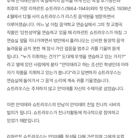
후에 안익태선생이 독일에서의 음악을 하게 만든 독일 후기낭만파
최후의 거장 리하르트 슈트라우스(1864-1949)와의 첫 만남도 1938년
4월에서 12월 사이 슈트라우스가 리스트 음악원을 방문하면서
이루어졌습니다. 어느 날 아침 음악학교 연습실에서 그의 첫 교향곡
작품인 ‘강천성악’을 연습하고 있을 때 리하르트 슈트라우스가 마침 그
연습실 앞을 지나가며면서 방안에서 흘러나오는 신비한 동양적 음악
놀라움을 금치 못한 채 잠시 가던 걸음을 멈추고 귀를 기울여 듣게
됩니다. “누가 지휘하는 건가?” 도대체 무엇을 연습하고 있는 거지?“
라고 옆에 있던 사람에게 묻자 ”안익태라고 하는 조선인 학생인데 아마
자기 작품을 지휘하고 있는가 봅니다“라고 답변하자 슈트라우스는
연습실에 들어가서 그 음악 소리에 계속 귀를 기울였습니다.
슈트라우스는 주저하지 않고 안익태를 자신의 수제자로 삼았습니다.
이런 안익태와 슈트라우스의 만남이 안익태의 친일 친나치 시비의
빌미가 됩니다. 슈트라우스가 친나치활동에 적극적으로 참여하고
있었기 때문입니다.
리하르트 슈트라우스는 안익태를 정성을 다해 가르치며 그에게 유럽