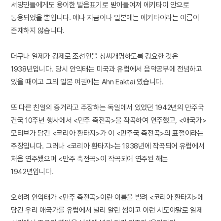
서양인들에게도 용이한 발음표기로 받아들여져 에키타이 안으로
통용되었을 뿐입니다. 예나 지금이나 일본에는 에키타이라는 이름이
존재하지 않습니다.
더구나 일제가 강제로 조선인을 창씨개명하도록 강요한 것은
1938년입니다. 당시 안익태는 미국과 유럽에서 음악공부에 전념하고
있을 때이고 그의 일본 여권에는 Ahn Eaktai 였습니다.
또 다른 친일의 증거라고 주장하는 독일에서 있었던 1942년의 만주국
건국 10주년 행사에서 <만주 축전곡>을 작곡하여 연주했고, <애국가>
모티브가 담긴 <코리아 환타지>가 이 <만주국 축전곡>의 표절이라는
주장입니다. 그러나 <코리아 환타지>는 1938년에 작곡되어 유럽에서
처음 연주됐으며 <만주 축전곡>이 작곡되어 연주된 해는
1942년입니다.
오히려 안익태가 <만주 축전곡>이란 이름을 빌려 <코리아 환타지>에
담긴 우리 애국가를 유럽에서 널리 알린 셈이고 이런 시도야말로 일제