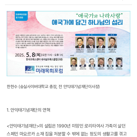
한헌수 (숭실사이버대학교 총장, 전 안익태기념재단이사장)
1. 안익태기념재단의 연혁
<안익태기념재단>의 설립은 1990년 미망인 로리타여사 가족이 살던
스페인 마요르카 소재 집을 처분할 수 밖에 없는 정도의 생활고를 겪고