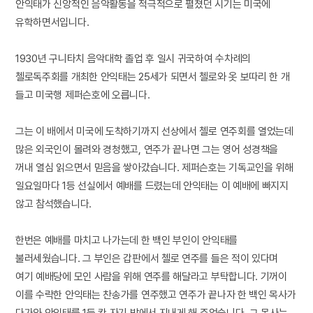
안익태가 신앙적인 음악활동을 적극적으로 펼쳤던 시기는 미국에
유학하면서입니다.
1930년 구니타치 음악대학 졸업 후 일시 귀국하여 수차례의
첼로독주회를 개최한 안익태는 25세가 되면서 첼로와 옷 보따리 한 개
들고 미국행 제퍼슨호에 오릅니다.
그는 이 배에서 미국에 도착하기까지 선상에서 첼로 연주회를 열었는데
많은 외국인이 몰려와 경청했고, 연주가 끝나면 그는 영어 성경책을
꺼내 열심 읽으면서 믿음을 쌓아갔습니다. 제퍼슨호는 기독교인을 위해
일요일마다 1등 선실에서 예배를 드렸는데 안익태는 이 예배에 빠지지
않고 참석했습니다.
한번은 예배를 마치고 나가는데 한 백인 부인이 안익태를
불러세웠습니다. 그 부인은 갑판에서 첼로 연주를 들은 적이 있다며
여기 예배당에 모인 사람을 위해 연주를 해달라고 부탁합니다. 기꺼이
이를 수락한 안익태는 찬송가를 연주했고 연주가 끝나자 한 백인 목사가