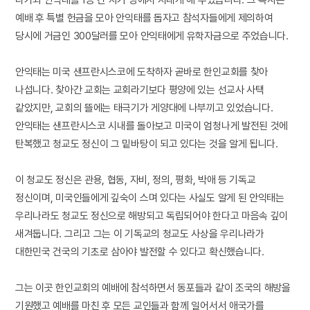
다가와 안익태를 1등 칸 자기 방에서 지내게 해 주었습니다. 그 목사는
예배 후 특별 헌금을 모아 안익태를 돕자고 참석자들에게 제의하여
당시에 거금인 300달러를 모아 안익태에게 유학자금으로 주었습니다.
안익태는 미국 샌프란시스코에 도착하자 곧바로 한인교회를 찾아
나섭니다. 찾아간 교회는 교회라기보다 평양에 있는 선교사 사택
같았지만, 교회의 뜰에는 태극기가 게양대에 나부끼고 있었습니다.
안익태는 샌프란시스코 시내를 돌아보고 미국이 엄청나게 발전된 것에
탄복했고 청교도 정신이 그 밑바탕이 되고 있다는 것을 알게 됩니다.
이 청교도 정신은 관용, 협동, 자비, 정의, 평화, 박애 등 기독교
정신이며, 미국인들에게 깊숙이 스며 있다는 사실도 알게 된 안익태는
우리나라도 청교도 정신으로 해방되고 독립되어야 한다고 마음속 깊이
새겨둡니다. 그리고 그는 이 기독교의 청교도 사상을 우리나라가
대한민국 건국의 기초로 삼아야 발전할 수 있다고 확신했습니다.
그는 이곳 한인교회의 예배에 참석하면서 동포들과 같이 조국의 해방을
기원했고 예배를 마친 후 모든 교인들과 함께 일어서서 애국가를