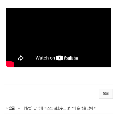
목록
다음글
[칼럼] 안익태·리스트·김춘수… 망각의 흔적을 찾아서