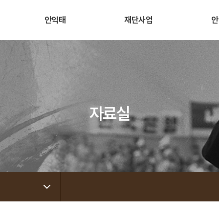
안익태
재단사업
안
걸어오신 길
안익태 음악회
안·
삶과 사상
안익태 작곡상
안·사
애국가
안익태 학술강연회
후
작품목록
안익태 추모식
자료실
안익태선생의 생애
안익태 국제음악제
갤러리
애국가 100주년 기념 사업