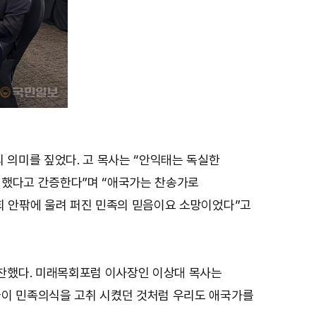
의미를 짚었다. 고 목사는 “안익태는 독실한
성했다고 간증한다”며 “애국가는 찬송가로
회 안팎에 울려 퍼진 민족의 믿음이요 소망이었다”고
찬했다. 미래목회포럼 이사장인 이상대 목사는
들이 민족의식을 고취 시켰던 것처럼 우리도 애국가를