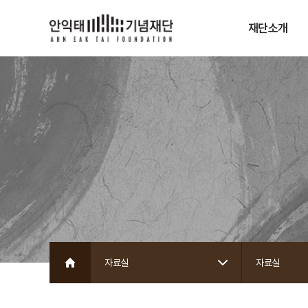
재단소개
인사말
설립목적
재단연혁
재단구성원
자료실
자료실