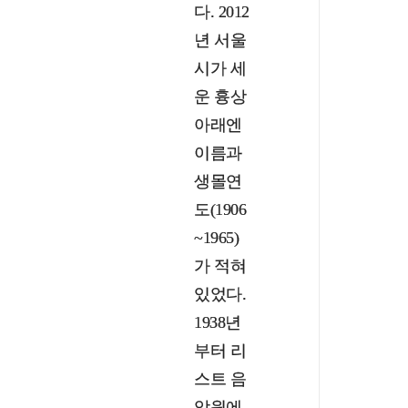
다. 2012
년 서울
시가 세
운 흉상
아래엔
이름과
생몰연
도(1906
~1965)
가 적혀
있었다.
1938년
부터 리
스트 음
악원에