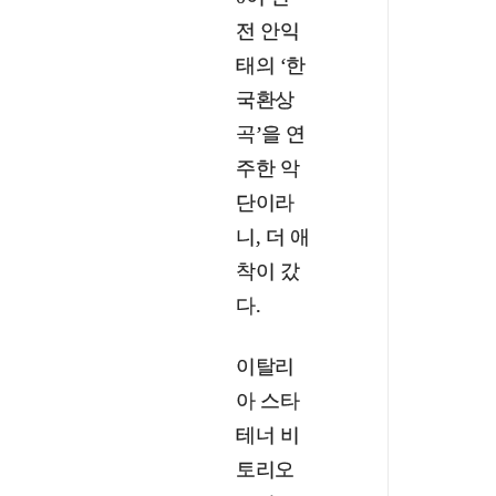
전 안익
태의 ‘한
국환상
곡’을 연
주한 악
단이라
니, 더 애
착이 갔
다.
이탈리
아 스타
테너 비
토리오