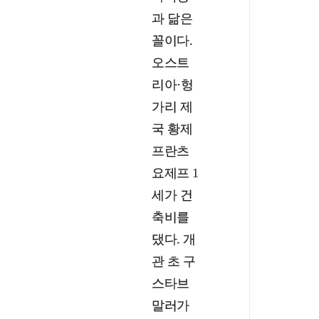
과 닮은
꼴이다.
오스트
리아·헝
가리 제
국 황제
프란츠
요제프 1
세가 건
축비를
댔다. 개
관 초 구
스타브
말러가