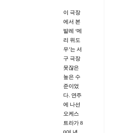
이 극장
에서 본
발레 ‘메
리 위도
우’는 서
구 극장
못잖은
높은 수
준이었
다. 연주
에 나선
오케스
트라가 8
0여 년