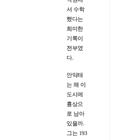
서 수학
했다는
희미한
기록이
전부였
다.
안익태
는 왜 이
도시에
흉상으
로 남아
있을까.
그는 193