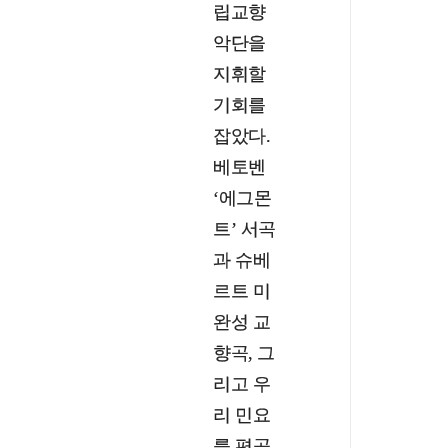
립교향
악단을
지휘할
기회를
잡았다.
베토벤
‘에그몬
트’ 서곡
과 슈베
르트 미
완성 교
향곡, 그
리고 우
리 민요
를 편곡