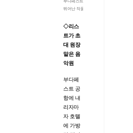
부다페스트 도심 국립 오페라극장서 올린
뛰어난 작품이었다. /헝가리 국립오페라극장·V
◇리스
트가 초
대 원장
맡은 음
악원
부다페
스트 공
항에 내
리자마
자 호텔
에 가방