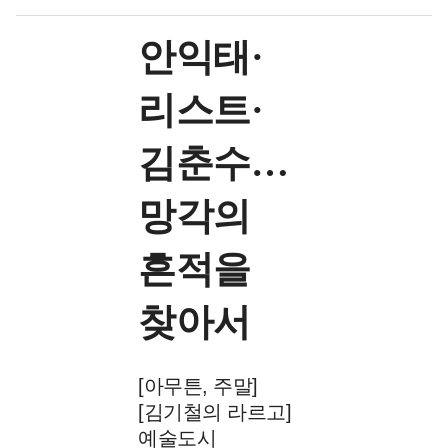
안익태·
리스트·
김춘수…
망각의
흔적을
찾아서
[아무튼, 주말]
[김기철의 라르고]
예술도시