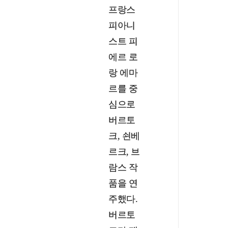
프랑스
피아니
스트 피
에르 로
랑 에마
르를 중
심으로
버르토
크, 쇤베
르크, 브
람스 작
품을 연
주했다.
버르토