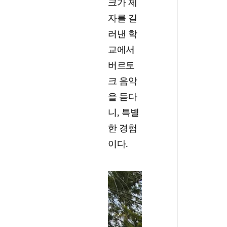
크가 제
자를 길
러낸 학
교에서
버르토
크 음악
을 듣다
니, 특별
한 경험
이다.