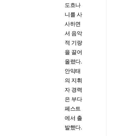
도흐나
니를 사
사하면
서 음악
적 기량
을 끌어
올렸다.
안익태
의 지휘
자 경력
은 부다
페스트
에서 출
발했다.