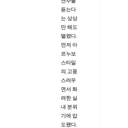
연주를
듣는다
는 상상
만 해도
떨렸다.
먼저 아
르누보
스타일
의 고풍
스러우
면서 화
려한 실
내 분위
기에 압
도됐다.