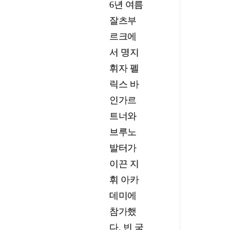
6년 여름
잘츠부
르크에
서 명지
휘자 펠
릭스 바
인가르
트너와
브루노
발터가
이끈 지
휘 아카
데미에
참가했
다. 빈 국