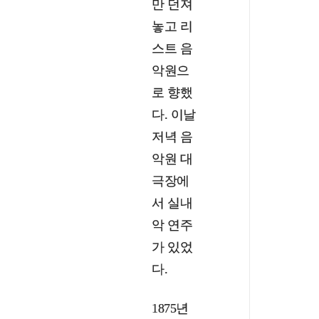
만 던져
놓고 리
스트 음
악원으
로 향했
다. 이날
저녁 음
악원 대
극장에
서 실내
악 연주
가 있었
다.
1875년