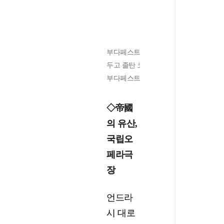
부다페스트 도심 시민공원에 세워진 안익
두고 졸탄 코다이, 도흐나니 등 헝가리
부다페스트였다. /김기철
◇帝國
의 유산,
국립오
페라극
장
언드라
시 대로