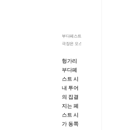
부다페스트 국립 오페라극장에서 리사이틀
극장은 오스트리아·헝가리 제국 시절인 188
헝가리
부다페
스트 시
내 투어
의 집결
지는 페
스트 시
가 동쪽