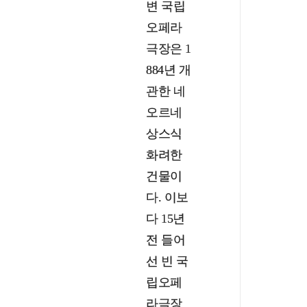
변 국립
오페라
극장은 1
884년 개
관한 네
오르네
상스식
화려한
건물이
다. 이보
다 15년
전 들어
선 빈 국
립오페
라극장