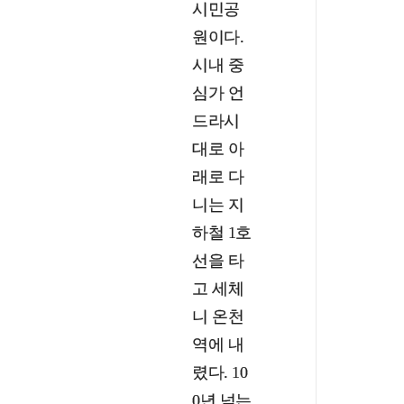
시민공
원이다.
시내 중
심가 언
드라시
대로 아
래로 다
니는 지
하철 1호
선을 타
고 세체
니 온천
역에 내
렸다. 10
0년 넘는