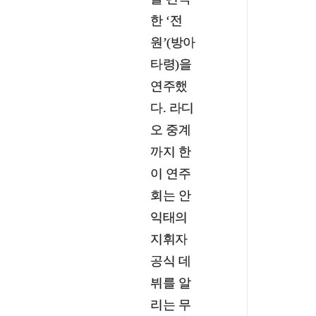
한 ‘전
원’(방아
타령)을
연주했
다. 라디
오 중계
까지 한
이 연주
회는 안
익태의
지휘자
공식 데
뷔를 알
리는 무