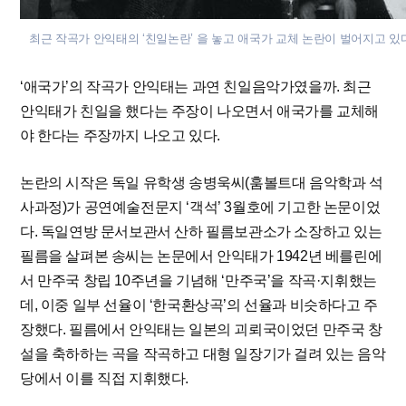
최근 작곡가 안익태의 ‘친일논란’ 을 놓고 애국가 교체 논란이 벌어지고 있
‘애국가’의 작곡가 안익태는 과연 친일음악가였을까. 최근
안익태가 친일을 했다는 주장이 나오면서 애국가를 교체해
야 한다는 주장까지 나오고 있다.
논란의 시작은 독일 유학생 송병욱씨(훔볼트대 음악학과 석
사과정)가 공연예술전문지 ‘객석’ 3월호에 기고한 논문이었
다. 독일연방 문서보관서 산하 필름보관소가 소장하고 있는
필름을 살펴본 송씨는 논문에서 안익태가 1942년 베를린에
서 만주국 창립 10주년을 기념해 ‘만주국’을 작곡·지휘했는
데, 이중 일부 선율이 ‘한국환상곡’의 선율과 비슷하다고 주
장했다. 필름에서 안익태는 일본의 괴뢰국이었던 만주국 창
설을 축하하는 곡을 작곡하고 대형 일장기가 걸려 있는 음악
당에서 이를 직접 지휘했다.