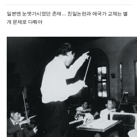
일본엔 눈엣가시였던 존재… 친일논란과 애국가 교체는 별
개 문제로 다뤄야