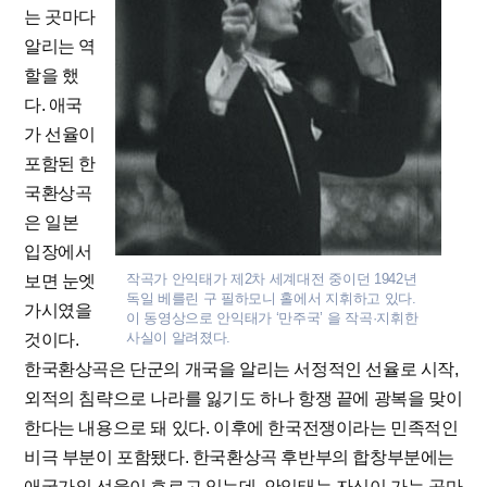
는 곳마다
알리는 역
할을 했
다. 애국
가 선율이
포함된 한
국환상곡
은 일본
입장에서
작곡가 안익태가 제2차 세계대전 중이던 1942년
보면 눈엣
독일 베를린 구 필하모니 홀에서 지휘하고 있다.
가시였을
이 동영상으로 안익태가 ‘만주국’ 을 작곡·지휘한
사실이 알려졌다.
것이다.
한국환상곡은 단군의 개국을 알리는 서정적인 선율로 시작,
외적의 침략으로 나라를 잃기도 하나 항쟁 끝에 광복을 맞이
한다는 내용으로 돼 있다. 이후에 한국전쟁이라는 민족적인
비극 부분이 포함됐다. 한국환상곡 후반부의 합창부분에는
애국가의 선율이 흐르고 있는데, 안익태는 자신이 가는 곳마